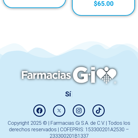
$
65.00
Sígueno
Copyright 2025 © | Farmacias Gi S.A. de C.V. | Todos los
derechos reservados | COFEPRIS: 153300201A2530 –
233300201B1337