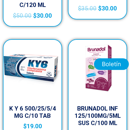
C/120 ML
$
35.00
$
30.00
$
50.00
$
30.00
Boletín
K Y 6 500/25/5/4
BRUNADOL INF
MG C/10 TAB
125/100MG/5ML
SUS C/100 ML
$
19.00