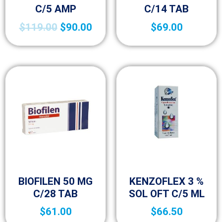
C/5 AMP
C/14 TAB
$
119.00
$
90.00
$
69.00
Medicamentos A – Z
Medicamentos A – Z
BIOFILEN 50 MG
KENZOFLEX 3 %
C/28 TAB
SOL OFT C/5 ML
$
61.00
$
66.50