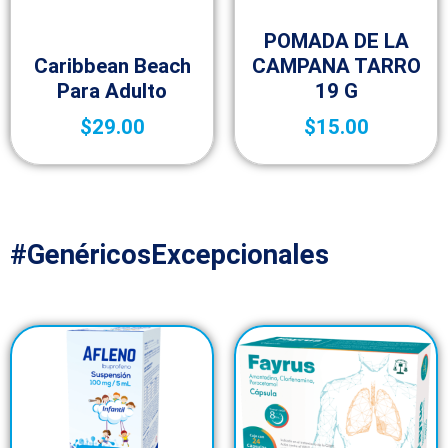
Cuidado de la Piel
POMADA DE LA
Cuidado de la Piel
Caribbean Beach
CAMPANA TARRO
Para Adulto
19 G
$
29.00
$
15.00
#GenéricosExcepcionales