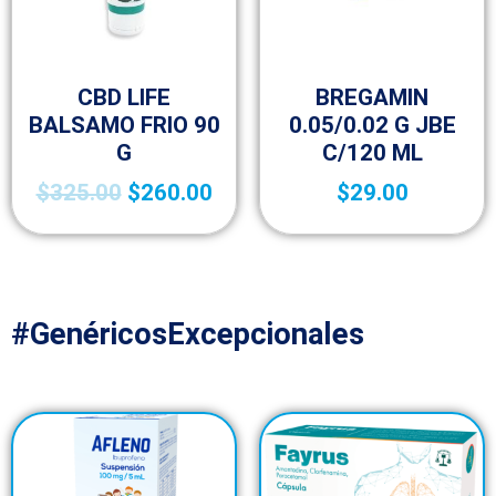
Fracción VI
Fracción VI
CBD LIFE
BREGAMIN
BALSAMO FRIO 90
0.05/0.02 G JBE
G
C/120 ML
$
325.00
$
260.00
$
29.00
#GenéricosExcepcionales