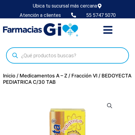
Ubica tu sucursal más cercana
Atención a clientes
55 5747 5070
Inicio
/
Medicamentos A – Z
/
Fracción VI
/ BEDOYECTA
PEDIATRICA C/30 TAB