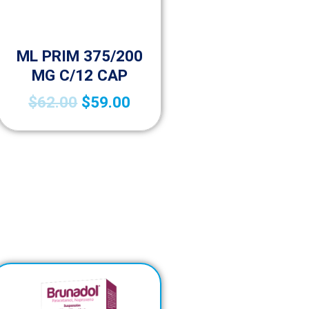
Sin categorizar
ML PRIM 375/200
MG C/12 CAP
$
62.00
$
59.00