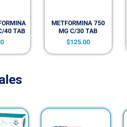
izar
Sin categorizar
FORMINA
METFORMINA 750
C/40 TAB
MG C/30 TAB
00
$
125.00
ales