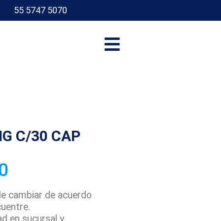
55 5747 5070
I
G C/30 CAP
0
ede cambiar de acuerdo
cuentre.
ad en sucursal y