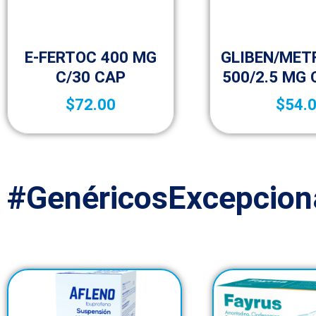
Sin categorizar
Sin categor
E-FERTOC 400 MG
GLIBEN/MET
C/30 CAP
500/2.5 MG 
$
72.00
$
54.
#GenéricosExcepcion