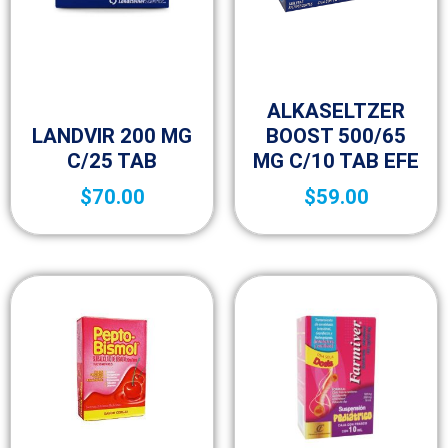
Medicamentos de venta libre
(OTC)
ALKASELTZER
Medicamentos A – Z
LANDVIR 200 MG
BOOST 500/65
C/25 TAB
MG C/10 TAB EFE
$
70.00
$
59.00