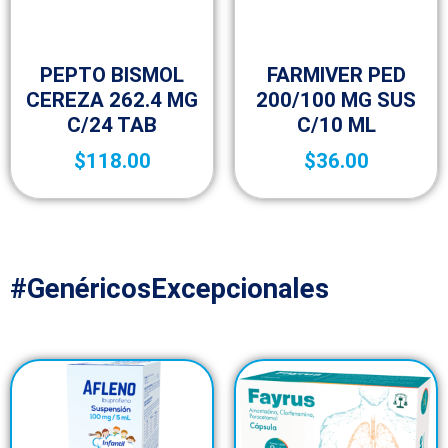
Medicamentos de venta libre
(OTC)
25-aniversario
PEPTO BISMOL
FARMIVER PED
CEREZA 262.4 MG
200/100 MG SUS
C/24 TAB
C/10 ML
$
118.00
$
36.00
#GenéricosExcepcionales