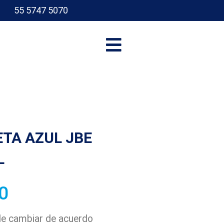
55 5747 5070
I
ETA AZUL JBE
L
0
ede cambiar de acuerdo