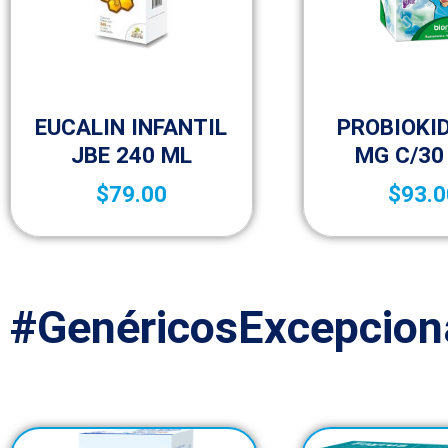
Niños
Niños
EUCALIN INFANTIL
PROBIOKI
JBE 240 ML
MG C/30
$
79.00
$
93.0
#GenéricosExcepcion