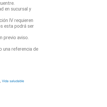
cuentre.
ad en sucursal y
ión IV requieren
os esta podrá ser
 previo aviso.
o una referencia de
,
Vida saludable