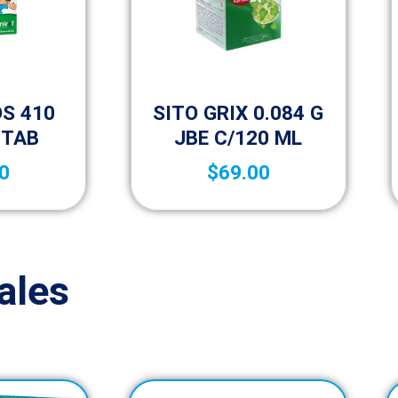
Vida saludable
DS 410
SITO GRIX 0.084 G
 TAB
JBE C/120 ML
0
$
69.00
ales