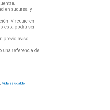
cuentre.
ad en sucursal y
ión IV requieren
os esta podrá ser
 previo aviso.
o una referencia de
,
Vida saludable