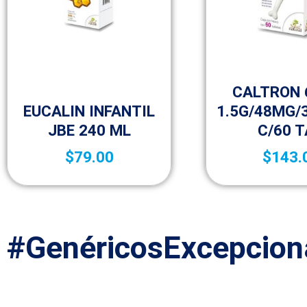
Vida salud
CALTRON 
Niños
EUCALIN INFANTIL
1.5G/48MG/
JBE 240 ML
C/60 
$
79.00
$
143.
#GenéricosExcepcion