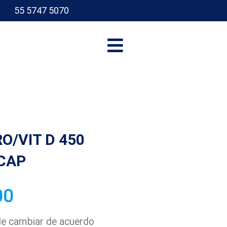
55 5747 5070
I
O/VIT D 450
 CAP
00
ede cambiar de acuerdo