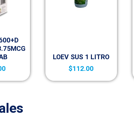
able
600+D
3.75MCG
Vida saludable
TAB
LOEV SUS 1 LITRO
00
$
112.00
ales