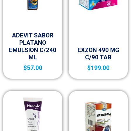
Niños
ADEVIT SABOR
PLATANO
Vitaminas y Suplementos
EMULSION C/240
EXZON 490 MG
ML
C/90 TAB
$
57.00
$
199.00