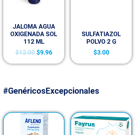
Botica y Material de Curación
JALOMA AGUA
Botica y Material de Curación
OXIGENADA SOL
SULFATIAZOL
112 ML
POLVO 2 G
$
12.00
$
9.96
$
3.00
#GenéricosExcepcionales