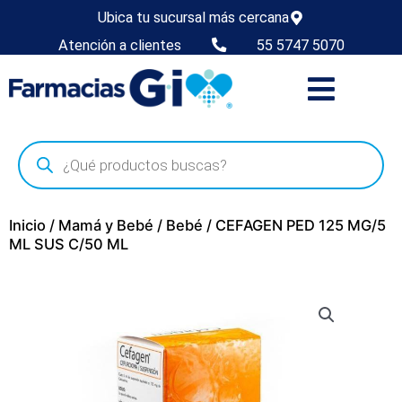
Ubica tu sucursal más cercana
Atención a clientes
55 5747 5070
Inicio
/
Mamá y Bebé
/
Bebé
/ CEFAGEN PED 125 MG/5
ML SUS C/50 ML