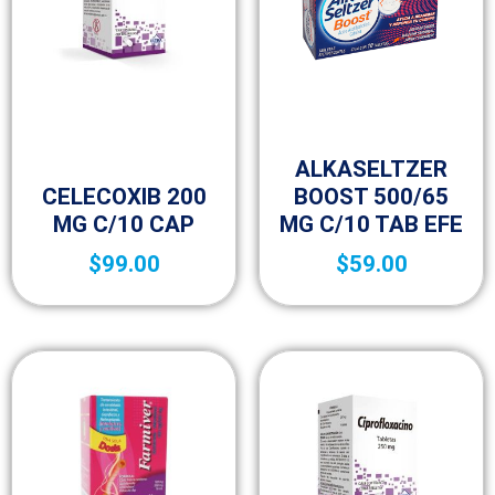
Medicamentos de venta libre
(OTC)
ALKASELTZER
20p
CELECOXIB 200
BOOST 500/65
MG C/10 CAP
MG C/10 TAB EFE
$
99.00
$
59.00