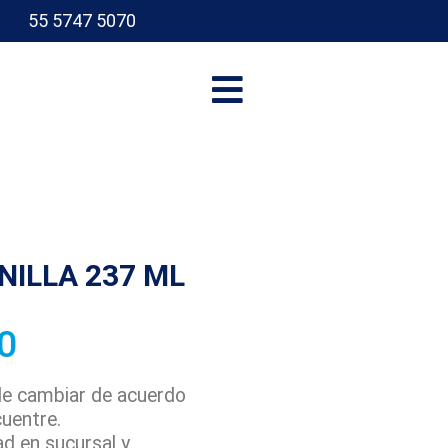
55 5747 5070
I
NILLA 237 ML
0
ede cambiar de acuerdo
cuentre.
ad en sucursal y