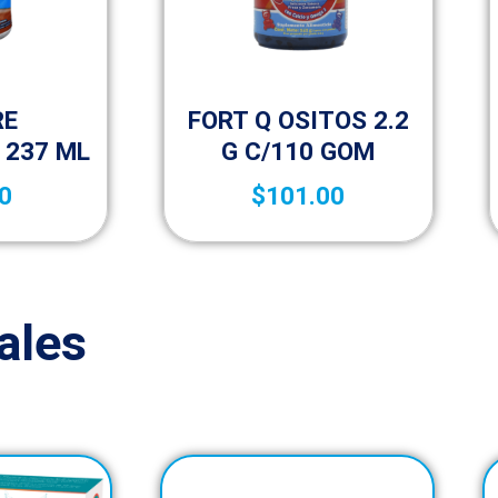
uplementos
Complementos y suplementos
RE
FORT Q OSITOS 2.2
 237 ML
G C/110 GOM
0
$
101.00
ales