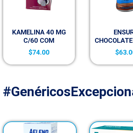
Complementos y suplementos
Complementos y s
KAMELINA 40 MG
ENSU
C/60 COM
CHOCOLATE
$
74.00
$
63.0
#GenéricosExcepcion