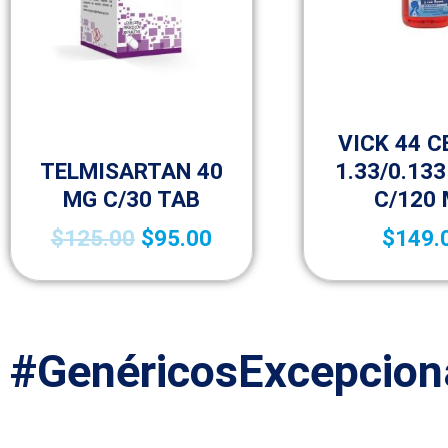
Medicamentos de v
(OTC)
VICK 44 
Medicamentos A – Z
TELMISARTAN 40
1.33/0.133
MG C/30 TAB
C/120
$
125.00
$
95.00
$
149.
#GenéricosExcepcion