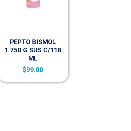
Medicamentos de venta libre
(OTC)
PEPTO BISMOL
1.750 G SUS C/118
ML
$
99.00