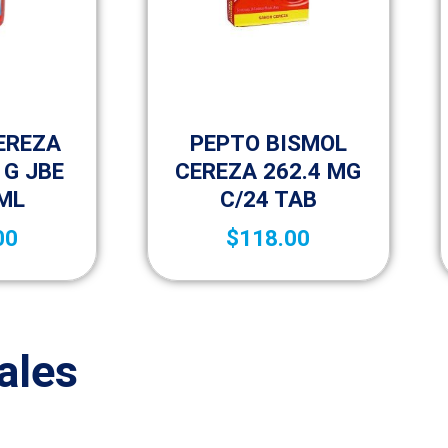
enta libre
Medicamentos de venta libre
(OTC)
CEREZA
PEPTO BISMOL
 G JBE
CEREZA 262.4 MG
 ML
C/24 TAB
00
$
118.00
ales