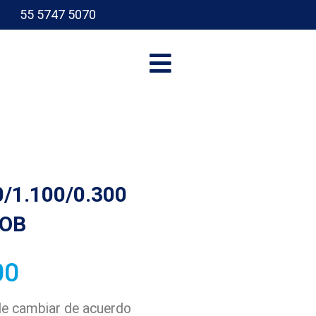
55 5747 5070
I
/1.100/0.300
SOB
00
ede cambiar de acuerdo