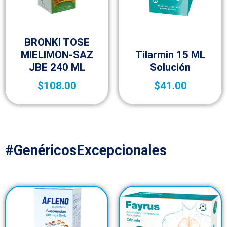
Vida saludable
BRONKI TOSE
Medicamentos A – Z
MIELIMON-SAZ
Tilarmin 15 ML
JBE 240 ML
Solución
$
108.00
$
41.00
#GenéricosExcepcionales