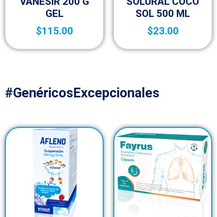
VANESIR 200 G
SOLURAL COCO
GEL
SOL 500 ML
$
115.00
$
23.00
#GenéricosExcepcionales