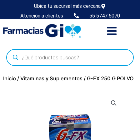
Ubica tu sucursal más cercana
Atención a clientes
55 5747 5070
Inicio
/
Vitaminas y Suplementos
/ G-FX 250 G POLVO