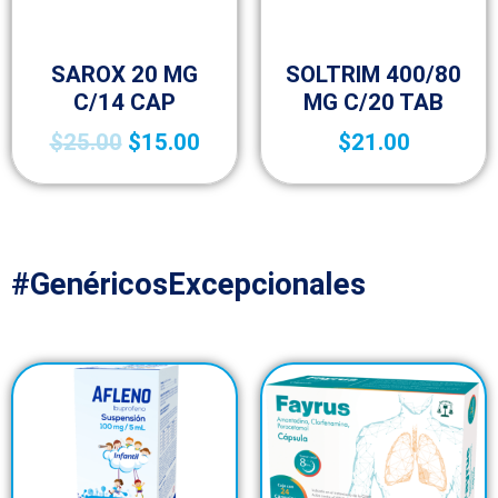
Sin categorizar
Sin categorizar
SAROX 20 MG
SOLTRIM 400/80
C/14 CAP
MG C/20 TAB
$
25.00
$
15.00
$
21.00
#GenéricosExcepcionales