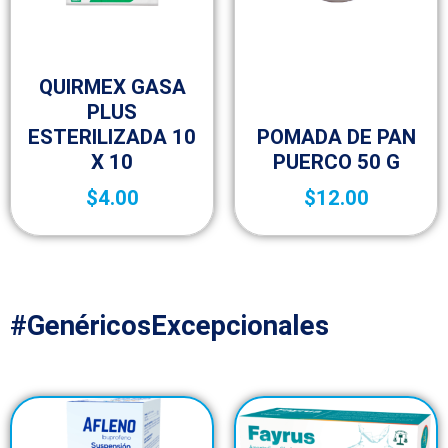
Botica y Material de Curación
QUIRMEX GASA
PLUS
Botica y Material de Curación
ESTERILIZADA 10
POMADA DE PAN
X 10
PUERCO 50 G
$
4.00
$
12.00
#GenéricosExcepcionales