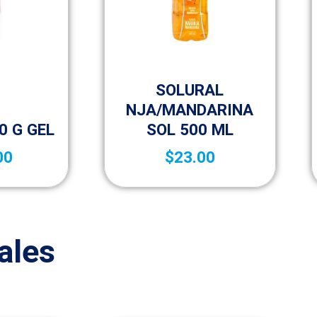
Vitaminas y Suplementos
SOLURAL
NJA/MANDARINA
able
0 G GEL
SOL 500 ML
00
$
23.00
ales