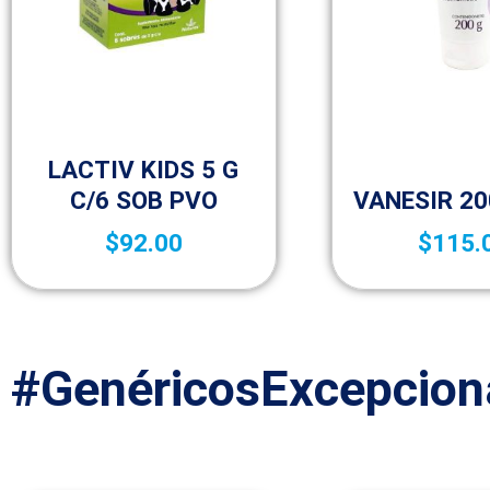
Niños
LACTIV KIDS 5 G
Vida salud
C/6 SOB PVO
VANESIR 20
$
92.00
$
115.
#GenéricosExcepcion