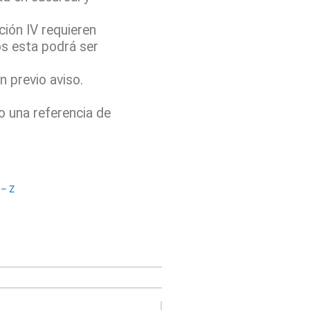
ión IV requieren
os esta podrá ser
 previo aviso.
o una referencia de
– Z