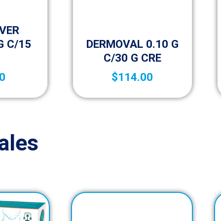
 A – Z
IVER
Medicamentos A – Z
G C/15
DERMOVAL 0.10 G
C/30 G CRE
0
$
114.00
ales