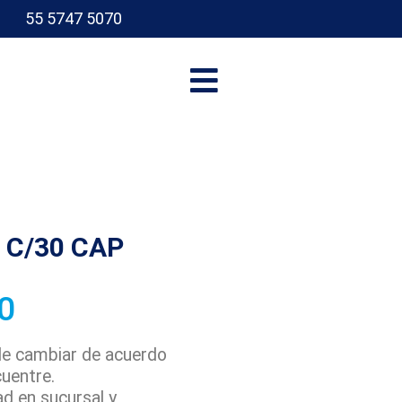
55 5747 5070
I
 C/30 CAP
0
ede cambiar de acuerdo
cuentre.
ad en sucursal y