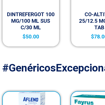
Medicamentos A – Z
Medicamentos
DINTREFERGOT 100
CO-ALT
MG/100 ML SUS
25/12.5 M
C/30 ML
TAB
$
50.00
$
78.0
#GenéricosExcepcion