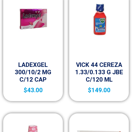
Medicamentos de venta libre
25-aniversario
(OTC)
LADEXGEL
VICK 44 CEREZA
300/10/2 MG
1.33/0.133 G JBE
C/12 CAP
C/120 ML
$
43.00
$
149.00