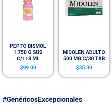
Medicamentos de venta libre
(OTC)
Medicamentos de venta libre
PEPTO BISMOL
(OTC)
1.750 G SUS
MIDOLEN ADULTO
C/118 ML
500 MG C/30 TAB
$
99.00
$
35.00
#GenéricosExcepcionales