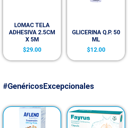
Botica y Material de Curación
LOMAC TELA
Botica y Material de Curación
ADHESIVA 2.5CM
GLICERINA Q.P. 50
X 5M
ML
$
29.00
$
12.00
#GenéricosExcepcionales