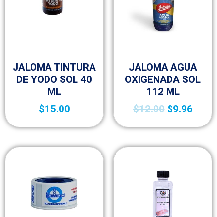
Botica y Material de Curación
Botica y Material de Curación
JALOMA TINTURA
JALOMA AGUA
DE YODO SOL 40
OXIGENADA SOL
ML
112 ML
$
15.00
$
12.00
$
9.96