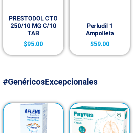
Medicamentos A – Z
PRESTODOL CTO
Medicamentos A – Z
250/10 MG C/10
Perludil 1
TAB
Ampolleta
$
95.00
$
59.00
#GenéricosExcepcionales