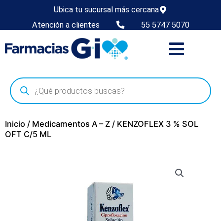
Ubica tu sucursal más cercana
Atención a clientes
55 5747 5070
Inicio
/
Medicamentos A – Z
/ KENZOFLEX 3 % SOL
OFT C/5 ML