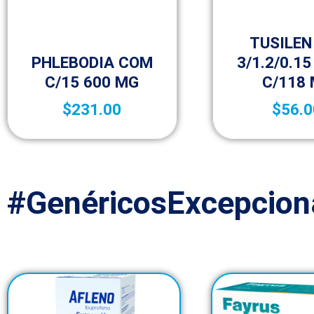
Bebé
TUSILEN
Medicamentos A – Z
PHLEBODIA COM
3/1.2/0.15
C/15 600 MG
C/118
$
231.00
$
56.0
#GenéricosExcepcion