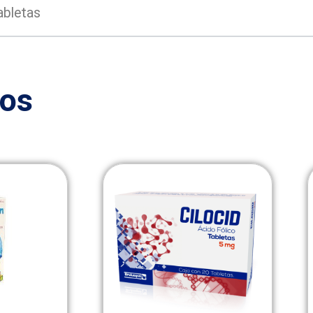
abletas
dos