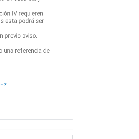
ión IV requieren
os esta podrá ser
 previo aviso.
o una referencia de
– Z