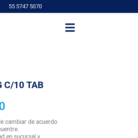
55 5747 5070
I
 C/10 TAB
0
ede cambiar de acuerdo
cuentre.
ad en sucursal y