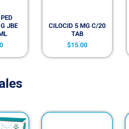
 PED
Medicamentos A – Z
 G JBE
CILOCID 5 MG C/20
 ML
TAB
0
$
15.00
ales