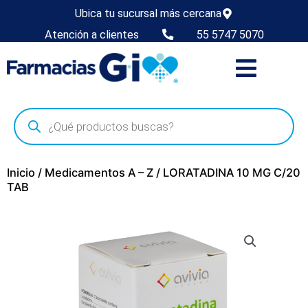
Ubica tu sucursal más cercana
Atención a clientes
55 5747 5070
Inicio
/
Medicamentos A – Z
/ LORATADINA 10 MG C/20
TAB