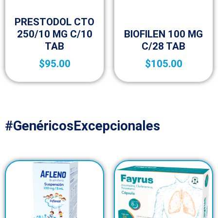
Medicamentos A – Z
PRESTODOL CTO
Medicamentos A – Z
250/10 MG C/10
BIOFILEN 100 MG
TAB
C/28 TAB
$
95.00
$
105.00
#GenéricosExcepcionales