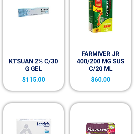
25-aniversario
FARMIVER JR
Medicamentos A – Z
KTSUAN 2% C/30
400/200 MG SUS
G GEL
C/20 ML
$
115.00
$
60.00