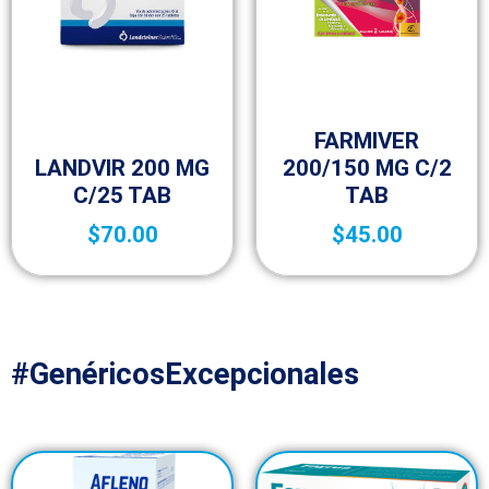
25-aniversario
FARMIVER
Medicamentos A – Z
LANDVIR 200 MG
200/150 MG C/2
C/25 TAB
TAB
$
70.00
$
45.00
#GenéricosExcepcionales