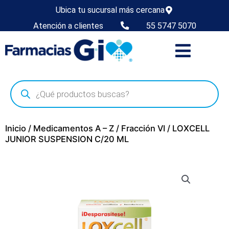
Ubica tu sucursal más cercana
Atención a clientes
55 5747 5070
Inicio
/
Medicamentos A – Z
/
Fracción VI
/ LOXCELL
JUNIOR SUSPENSION C/20 ML