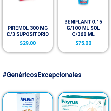
25-aniversario
BENIFLANT 0.15
Fracción VI
PIREMOL 300 MG
G/100 ML SOL
C/3 SUPOSITORIO
C/360 ML
$
29.00
$
75.00
#GenéricosExcepcionales