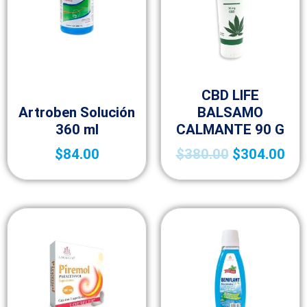
Fracción VI
CBD LIFE
Fracción VI
Artroben Solución
BALSAMO
360 ml
CALMANTE 90 G
$
84.00
$
380.00
$
304.00