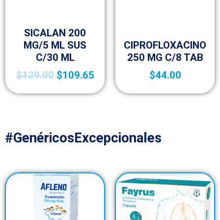
Antibióticos
SICALAN 200
Antibióticos
MG/5 ML SUS
CIPROFLOXACINO
C/30 ML
250 MG C/8 TAB
$
129.00
$
109.65
$
44.00
#GenéricosExcepcionales