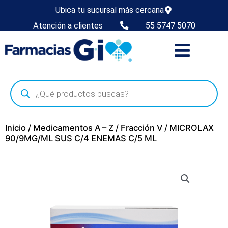
Ubica tu sucursal más cercana
Atención a clientes
55 5747 5070
Inicio
/
Medicamentos A – Z
/
Fracción V
/ MICROLAX
90/9MG/ML SUS C/4 ENEMAS C/5 ML