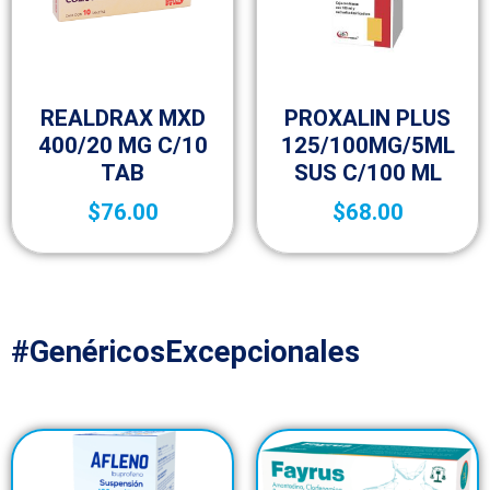
Fracción V
Fracción V
REALDRAX MXD
PROXALIN PLUS
400/20 MG C/10
125/100MG/5ML
TAB
SUS C/100 ML
$
76.00
$
68.00
#GenéricosExcepcionales