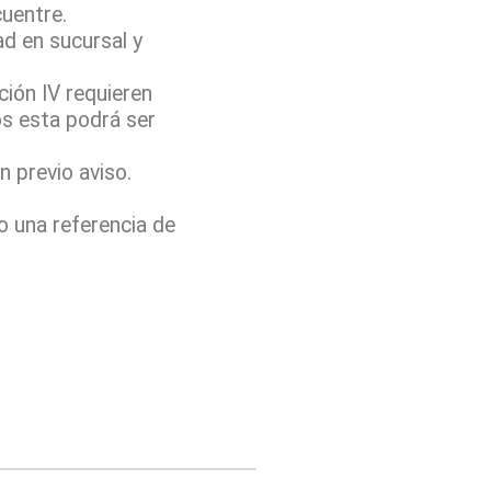
cuentre.
ad en sucursal y
ión IV requieren
os esta podrá ser
 previo aviso.
o una referencia de