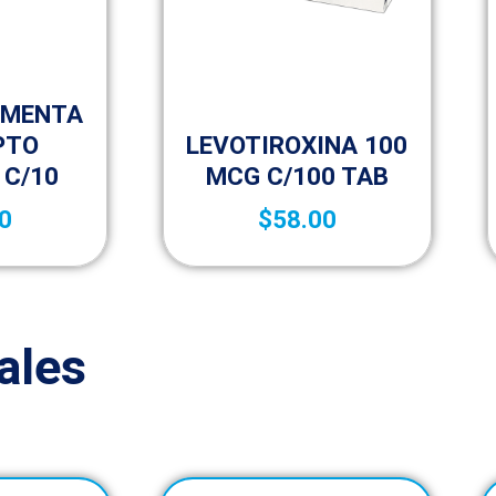
izar
 MENTA
Sin categorizar
PTO
LEVOTIROXINA 100
 C/10
MCG C/100 TAB
0
$
58.00
ales