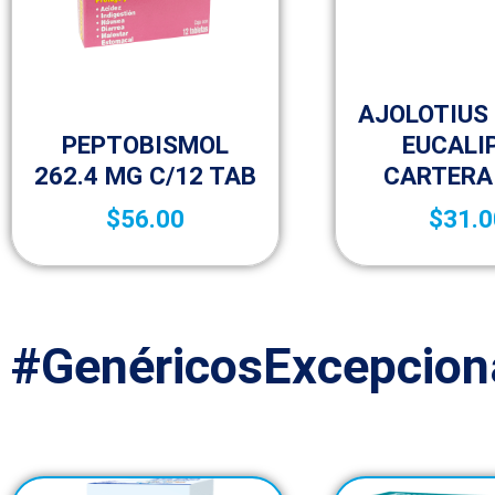
Sin categor
AJOLOTIUS
Ofertas
PEPTOBISMOL
EUCALI
262.4 MG C/12 TAB
CARTERA
$
56.00
$
31.0
#GenéricosExcepcion