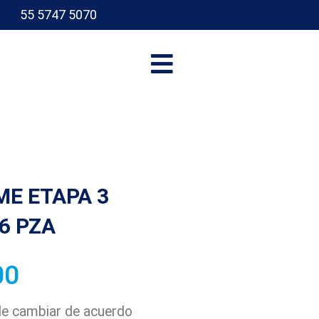
55 5747 5070
I
ME ETAPA 3
6 PZA
00
ede cambiar de acuerdo