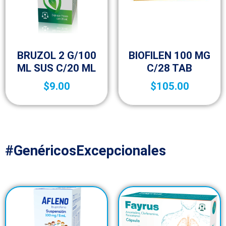
Medicamentos A – Z
Medicamentos A – Z
BRUZOL 2 G/100
BIOFILEN 100 MG
ML SUS C/20 ML
C/28 TAB
$
9.00
$
105.00
#GenéricosExcepcionales