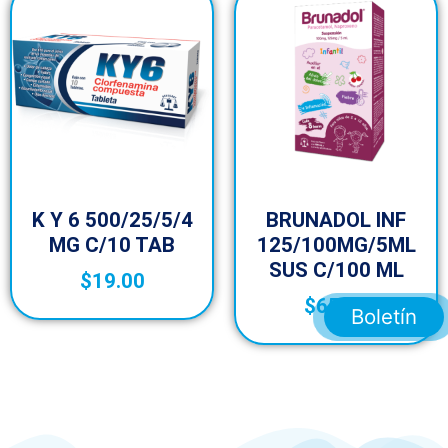
K Y 6 500/25/5/4
BRUNADOL INF
MG C/10 TAB
125/100MG/5ML
SUS C/100 ML
$
19.00
$
65.00
Boletín