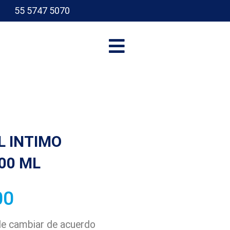
55 5747 5070
I
L INTIMO
00 ML
00
ede cambiar de acuerdo