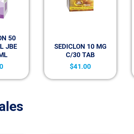
 A – Z
ON 50
Medicamentos A – Z
L JBE
SEDICLON 10 MG
 ML
C/30 TAB
0
$
41.00
ales