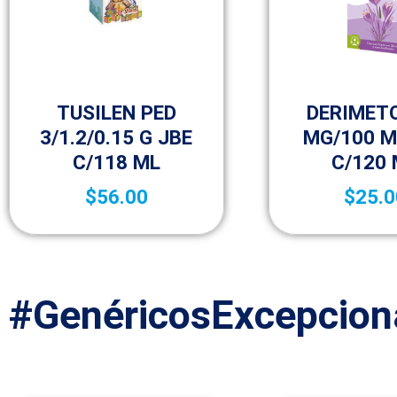
Bebé
Medicamentos
TUSILEN PED
DERIMET
3/1.2/0.15 G JBE
MG/100 M
C/118 ML
C/120
$
56.00
$
25.0
#GenéricosExcepcion