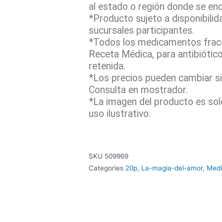
al estado o región donde se en
*Producto sujeto a disponibilid
sucursales participantes.
*Todos los medicamentos fracc
Receta Médica, para antibiótic
retenida.
*Los precios pueden cambiar sin
Consulta en mostrador.
*La imagen del producto es sol
uso ilustrativo.
SKU
509969
Categories
20p
,
La-magia-del-amor
,
Medi