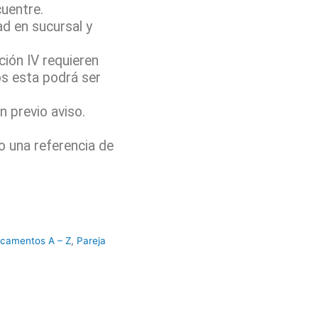
cuentre.
ad en sucursal y
ión IV requieren
os esta podrá ser
 previo aviso.
o una referencia de
camentos A – Z
,
Pareja