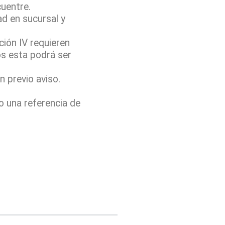
cuentre.
ad en sucursal y
ión IV requieren
os esta podrá ser
 previo aviso.
o una referencia de