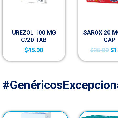
Sin categorizar
Sin categori
UREZOL 100 MG
SAROX 20 M
C/20 TAB
CAP
$
45.00
$
25.00
$
1
#GenéricosExcepcion