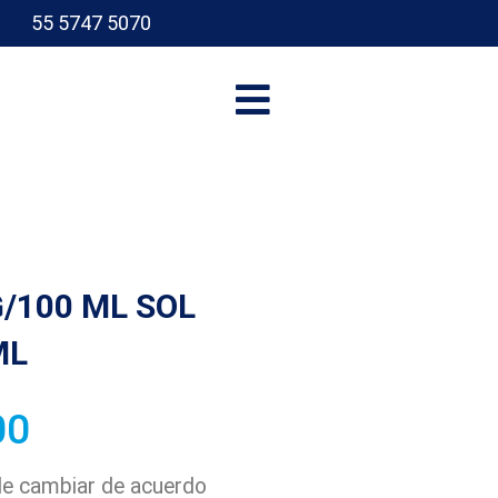
55 5747 5070
I
/100 ML SOL
ML
00
ede cambiar de acuerdo