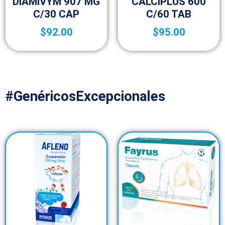
DIAMIVYM 907 MG
CALCIPLUS 600
C/30 CAP
C/60 TAB
$
92.00
$
95.00
#GenéricosExcepcionales