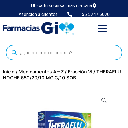
Ubica tu sucursal más cercana
Atención a clientes
55 5747 5070
Inicio
/
Medicamentos A – Z
/
Fracción VI
/ THERAFLU
NOCHE 650/20/10 MG C/10 SOB