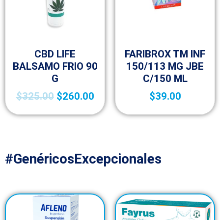
Fracción VI
Fracción VI
CBD LIFE
FARIBROX TM INF
BALSAMO FRIO 90
150/113 MG JBE
G
C/150 ML
$
325.00
$
260.00
$
39.00
#GenéricosExcepcionales