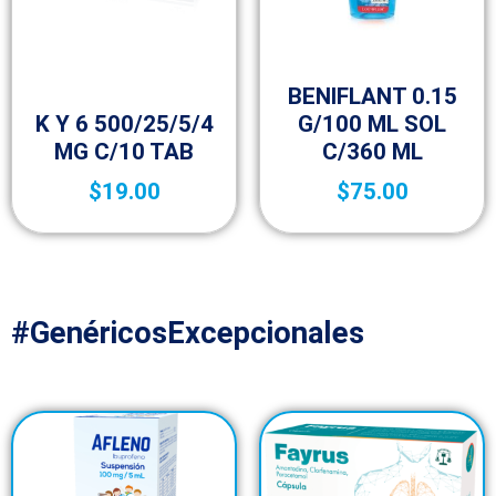
25-aniversario
BENIFLANT 0.15
Fracción VI
K Y 6 500/25/5/4
G/100 ML SOL
MG C/10 TAB
C/360 ML
$
19.00
$
75.00
#GenéricosExcepcionales