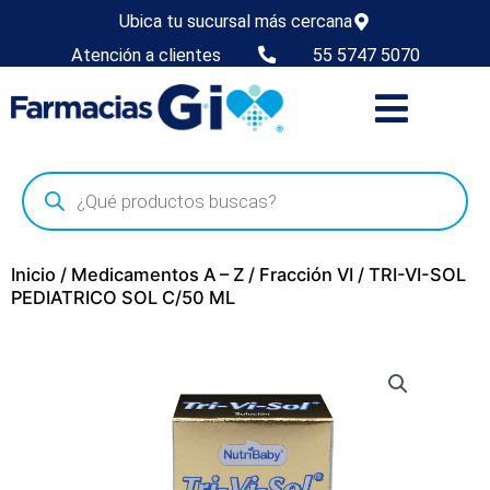
Ubica tu sucursal más cercana
Atención a clientes
55 5747 5070
Inicio
/
Medicamentos A – Z
/
Fracción VI
/ TRI-VI-SOL
PEDIATRICO SOL C/50 ML