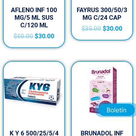
AFLENO INF 100
FAYRUS 300/50/3
MG/5 ML SUS
MG C/24 CAP
C/120 ML
$
35.00
$
30.00
$
50.00
$
30.00
Boletín
K Y 6 500/25/5/4
BRUNADOL INF