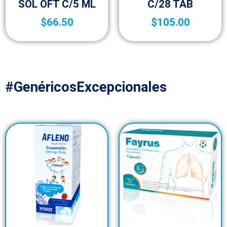
SOL OFT C/5 ML
C/28 TAB
$
66.50
$
105.00
#GenéricosExcepcionales