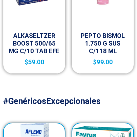
Medicamentos de venta libre
Medicamentos de venta libre
(OTC)
(OTC)
ALKASELTZER
PEPTO BISMOL
BOOST 500/65
1.750 G SUS
MG C/10 TAB EFE
C/118 ML
$
59.00
$
99.00
#GenéricosExcepcionales