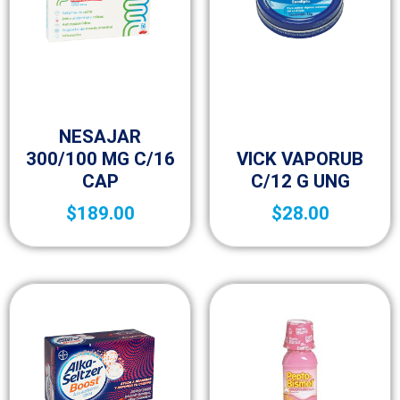
Medicamentos de venta libre
(OTC)
Medicamentos de venta libre
NESAJAR
(OTC)
300/100 MG C/16
VICK VAPORUB
CAP
C/12 G UNG
$
189.00
$
28.00