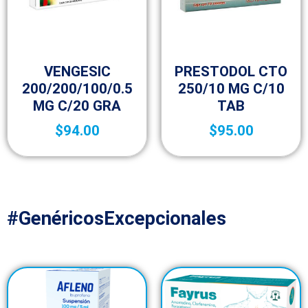
Medicamentos A – Z
Medicamentos A – Z
VENGESIC
PRESTODOL CTO
200/200/100/0.5
250/10 MG C/10
MG C/20 GRA
TAB
$
94.00
$
95.00
#GenéricosExcepcionales