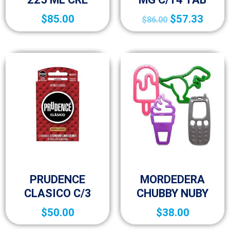
$
85.00
$
57.33
$
86.00
10p
10p
PRUDENCE
MORDEDERA
CLASICO C/3
CHUBBY NUBY
$
50.00
$
38.00