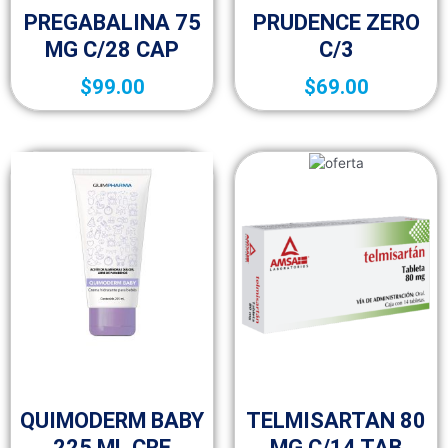
PREGABALINA 75
PRUDENCE ZERO
MG C/28 CAP
C/3
$
99.00
$
69.00
10p
10p
QUIMODERM BABY
TELMISARTAN 80
225 ML CRE
MG C/14 TAB