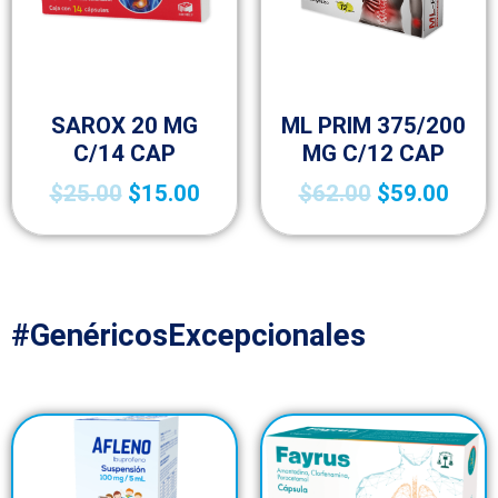
Sin categorizar
Sin categorizar
SAROX 20 MG
ML PRIM 375/200
C/14 CAP
MG C/12 CAP
$
25.00
$
15.00
$
62.00
$
59.00
#GenéricosExcepcionales