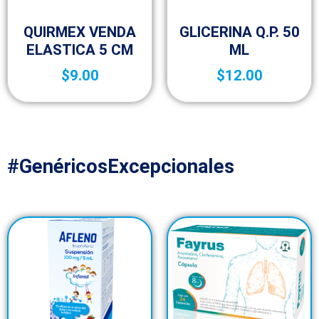
25-aniversario
Botica y Material de Curación
QUIRMEX VENDA
GLICERINA Q.P. 50
ELASTICA 5 CM
ML
$
9.00
$
12.00
#GenéricosExcepcionales