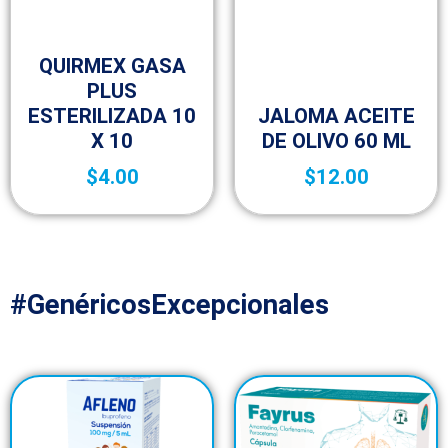
Botica y Material de Curación
QUIRMEX GASA
PLUS
Botica y Material de Curación
ESTERILIZADA 10
JALOMA ACEITE
X 10
DE OLIVO 60 ML
$
4.00
$
12.00
#GenéricosExcepcionales