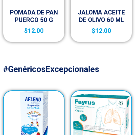
Botica y Material de Curación
Botica y Material de Curación
POMADA DE PAN
JALOMA ACEITE
PUERCO 50 G
DE OLIVO 60 ML
$
12.00
$
12.00
#GenéricosExcepcionales