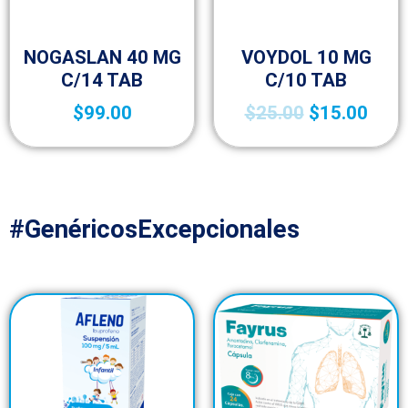
Fracción IV
Fracción IV
NOGASLAN 40 MG
VOYDOL 10 MG
C/14 TAB
C/10 TAB
$
99.00
$
25.00
$
15.00
#GenéricosExcepcionales