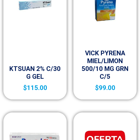
Medicamentos de venta libre
(OTC)
VICK PYRENA
MIEL/LIMON
Medicamentos A – Z
KTSUAN 2% C/30
500/10 MG GRN
G GEL
C/5
$
115.00
$
99.00