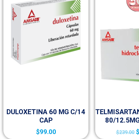
50p
50
DULOXETINA 60 MG C/14
TELMISARTA
CAP
80/12.5MG
$
99.00
$
239.00