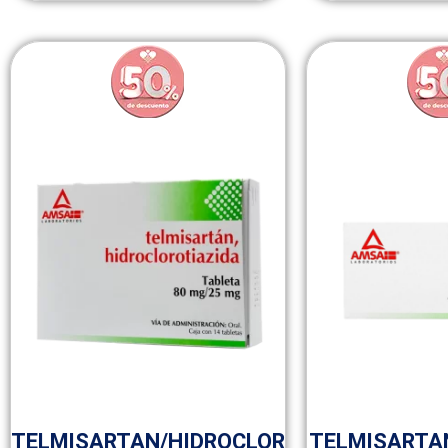
50p
50
TELMISARTAN/HIDROCLOR
TELMISARTAN