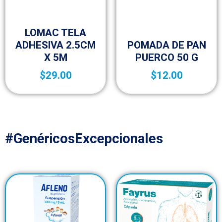
Botica y Material de Curación
LOMAC TELA
Botica y Material de Curación
ADHESIVA 2.5CM
POMADA DE PAN
X 5M
PUERCO 50 G
$
29.00
$
12.00
#GenéricosExcepcionales