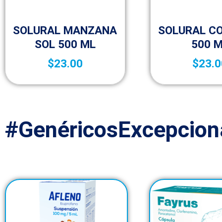
Vitaminas y Suplementos
Vitaminas y Sup
SOLURAL MANZANA
SOLURAL C
SOL 500 ML
500 
$
23.00
$
23.0
#GenéricosExcepcion