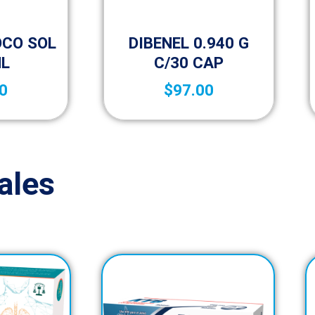
lementos
Vida saludable
OCO SOL
DIBENEL 0.940 G
ML
C/30 CAP
0
$
97.00
ales