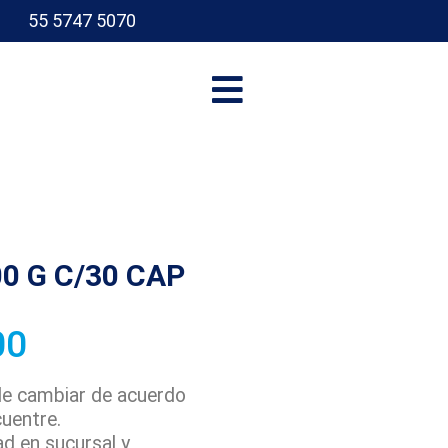
55 5747 5070
I
0 G C/30 CAP
00
ede cambiar de acuerdo
cuentre.
ad en sucursal y