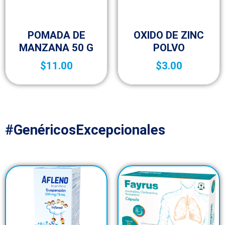
Botica y Material de Curación
Botica y Material de Curación
POMADA DE
OXIDO DE ZINC
MANZANA 50 G
POLVO
$
11.00
$
3.00
#GenéricosExcepcionales